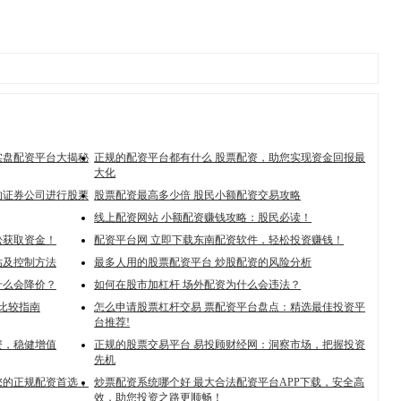
大实盘配资平台大揭秘
正规的配资平台都有什么 股票配资，助您实现资金回报最
大化
的证券公司进行股票
股票配资最高多少倍 股民小额配资交易攻略
线上配资网站 小额配资赚钱攻略：股民必读！
松获取资金！
配资平台网 立即下载东南配资软件，轻松投资赚钱！
估及控制方法
最多人用的股票配资平台 炒股配资的风险分析
什么会降价？
如何在股市加杠杆 场外配资为什么会违法？
件比较指南
怎么申请股票杠杆交易 票配资平台盘点：精选最佳投资平
台推荐!
资，稳健增值
正规的股票交易平台 易投顾财经网：洞察市场，把握投资
先机
您的正规配资首选，
炒票配资系统哪个好 最大合法配资平台APP下载，安全高
效，助您投资之路更顺畅！