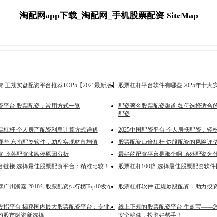
淘配网app下载_淘配网_手机股票配资 SiteMap
 正规实盘配资平台推荐TOP5【2021最新版】
股票杠杆平台软件有哪些 2025年十
资平台 股票配资：常用方式一览
配资著名股票配资渠道 如何选择适合
配资
票杠杆 个人房产配资利息计算方式详解
2025中国配资平台 个人房抵配资，轻
哪些 东南配资软件，助您实现财富增值
股票配资15倍杠杆 炒股配资的风险评
资 场外配资涨跌停原因分析
最好的配资平台是那个啊 场外配资为
台链接 选择最佳股票配资平台：精准比较！
股票杠杆100倍 选择最佳股票配资软
广州浙嘉 2018年股票配资排行榜Top10发布
股票杠杆软件 正规炒股配资：助力投
股指平台 揭秘国内最大股票配资平台：专业、
线上正规的股票配资平台 牛盈宝——
的股市融资新选择
安全稳健，投资好帮手！