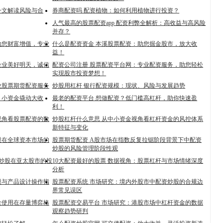
一文解读风险与合
券商配资吗 配资植物：如何利用植物进行投资？
人气最高的股票配资app 配资利弊全解析：高收益与高风险
并存？
助您财富增值，专业
什么是配资资金 本溪股票配资：助您掘金股市，放大收
益！
力企业美好明天，诚信
配资公司注册 股票配资平台网：专业配资服务，助您轻松
实现股市投资梦想！
业股票期货配资服务
炒股用杠杆 银行配资规模：现状、风险与发展趋势
：小资金撬动大收
最老的配资平台 想做配资？低门槛高杠杆，助你快速盈
利！
视角看股票配资的数
炒股杠杆什么意思 从中小资金视角看杠杆资金的风控体系
新特征与变化
股在全球资本市场的
股票期货配资 A股市场在指数反复拉锯阶段背景下中配资
炒股的风险管理阶段性观
资炒股在亚太股市的投
10大配资最好的股票 数据视角：股票杠杆与市场情绪深度
分析
股与产品设计操作指
股票配资系统 市场研究：境内外股市中配资炒股的合规边
界常见误区
金使用在存量博弈格
股票配资交易平台 市场研究：港股市场中杠杆资金的数据
观察趋势研判