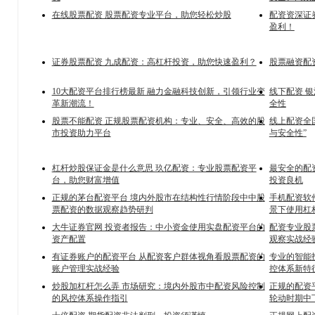
在线股票配资 股票配资专业平台，助您轻松炒股
配资资深证
盈利！
证券股票配资 九成配资：高杠杆投资，助您快速盈利？
股票融资配
10大配资平台排行榜最新 融力金融科技创新，引领行业变
线下配资 
革新潮流！
全性
股票不能配资 正规股票配资机构：专业、安全、高效的股
线上配资全
市投资助力平台
与安全性”
杠杆炒股保证金是什么意思 玖亿配资：专业股票配资平
最安全的配
台，助您财富增值
投资良机
正规的茅台配资平台 境内外股市在结构性行情阶段中中股
手机配资软
票配资的数据观察趋势研判
景下使用杠
大牛证券官网 投资者报告：中小资金使用实盘配资平台的
配资专业股票
资产配置
观察实战经
有证券账户的配资平台 从配资客户群体视角看股票配资的
专业的智能
账户管理实战经验
控体系新特
炒股加杠杆怎么弄 市场研究：境内外股市中配资风险控制
正规的配资
的风控体系操作指引
轮动时期中