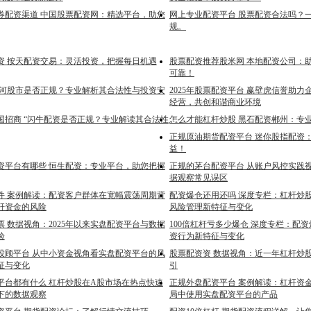
券配资渠道 中国股票配资网：精选平台，助您
网上专业配资平台 股票配资合法吗？
规。
资 按天配资交易：灵活投资，把握每日机遇
股票配资推荐股米网 本地配资公司：
可靠！
银河股市是否正规？专业解析其合法性与投资安
2025年股票配资平台 赢壁虎信誉助
经营，共创和谐商业环境
国招商 “闪牛配资是否正规？专业解读其合法性
怎么才能杠杆炒股 黑石配资郴州：专
正规原油期货配资平台 迷你股指配资
益！
资平台有哪些 恒生配资：专业平台，助您把握
正规的茅台配资平台 从账户风控实践
据观察常见误区
件 案例解读：配资客户群体在宽幅震荡周期背
配资爆仓还用还吗 深度专栏：杠杆炒
杆资金的风险
风险管理新特征与变化
 数据视角：2025年以来实盘配资平台与数据
100倍杠杆亏多少爆仓 深度专栏：配
验
资行为新特征与变化
投顾平台 从中小资金视角看实盘配资平台的风
股票配资资 数据视角：近一年杠杆炒
征与变化
引
平台都有什么 杠杆炒股在A股市场在热点快速
正规外盘配资平台 案例解读：杠杆资
下的数据观察
局中使用实盘配资平台的产品