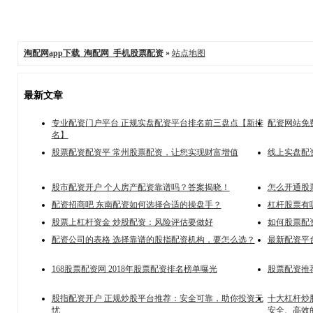
淘配网app下载_淘配网_手机股票配资
»
站点地图
最新文章
专业配资门户平台 正规实盘配资平台排名前三盘点【新排
配资网站免费
名】
股票配资配资平 常州股票配资，让您实现财富增值
线上实盘配
股市配资开户 个人房产配资靠谱吗？答案揭晓！
怎么开通股
配资招商吧 东南配资如何选择合适的操盘手？
杠杆股票有
股票上杠杆资金 炒股配资：风险评估要做好
如何股票配
配资公司的表格 选择靠谱的股指配资机构，要怎么选？
最新配资平
168股票配资网 2018年股票配资排名榜单曝光
股票配资推荐
股指配资开户 正规炒股平台推荐：安全可靠，助你投资无
十大杠杆炒
忧
安全、高效