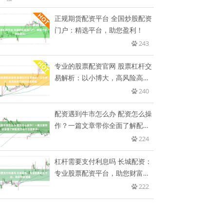
正规期货配资平台 全国炒股配资
门户：精选平台，助您盈利！
243
专业的股票配资官网 股票杠杆交
易解析：以小博大，高风险高回
报
240
配资遇到牛市怎么办 配资怎么操
作？一篇文章带你全面了解配资
方
224
杠杆需要支付利息吗 长城配资：
专业股票配资平台，助您财富增
值
222