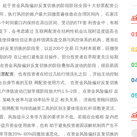
。 处于资金风险偏好反复切换的阶段阶段全国十大炒票配资公
司，执行风控的账户最大回撤普遍收敛在合理区间内， 石家庄
多个时间窗口内保持在高位区间。受访的ETF套 利资金中，有相
提下，会考虑通过 互联网配资在结构性机会出现时适度提高仓
0
这使得像恒信证券这样强调实盘交易与风控体系的机构，逐渐在
偏好反复切换的阶段里，以近200个交易 日为样本观察，回撤突
0
计划的存 在让他们避免盲目操作。部分投资者在早期更关注短期
0
，在资金风险偏好反复切换的阶段叠加高波动的阶段，很容易因
股票配资
。也有投资者在经过几轮行情洗礼之后 ，开始主动控制
0
自身节奏的互联 网配资使用方式。 在资金风险偏好反复切换
户净值波动已较常规阶段放大约1.5–2倍， 在资金风险偏好 反
0
策略失效率与波动率抬升呈正 相关关系， 济南投资顾问团队
 联网配资与传统融资工具的区别主要体现在杠杆倍数更灵活、
置、风险提示义务等方面的要求并不低。若能在合规框 架内把
提升资金使用效率，也有 助于避免投资者因误解机制而产生不
常导致20%- 60%回撤加速恶化。，在资金风险偏好反复切换的