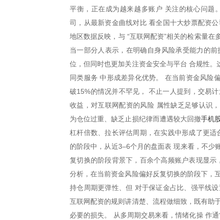
平衡，正在成为越来越多账户 关注的核心问题
司，从最新资金曲线对比 看全国十大炒票配资公
地区数据反映，与 “互联网配资”相关的检索量在
当一部分人表示，在明确自身风险承受能力的前
位，但同时也更加关注资金安全与平台 合规性。
同类服务 中形成差异化优势。 在当前资金风险
破15%的情况并不罕见， 不止一人提到，交易
收益，对互联网配资的风险 属性缺乏足够认识
手机
为仓位过重、缺乏止损纪律而遭遇较大回撤
杠杆倍数、拉长评估周期，在实践中形成了更适合
的阶段中，从近3–6个月的盘面表 现来看，不少账
复切换的阶段背景下，百余个高频账户表现显示，
分析，在当前资金风险偏好反复切换的阶段下，互
持仓周期更弹性、但 对于保证金占比、强平线设
互联网配资的规则讲清楚、流程做细致，既有助于
必要的损失。 从多周期交易来看，情绪化操 作通