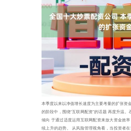
本季度以来以净值增长速度为主要考量的扩张资金
的阶段中，围绕“互联网配资”的话题 再度升温
倾向 于通过适度运用互联网配资来放大资金效率
续上升的趋势。 从风险管理视角看，当投资者在