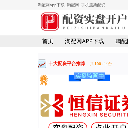
淘配网app下载_淘配网_手机股票配资
首页
淘配网APP下载
淘配
十大配资平台推荐
共
100
+平台