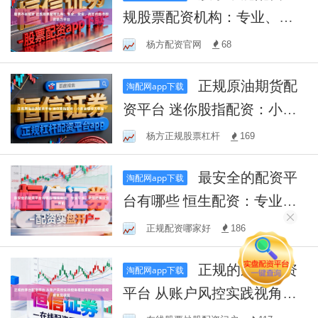
规股票配资机构：专业、安
全、高效的股市投资助力平
杨方配资官网
68
台
正规原油期货配
淘配网app下载
资平台 迷你股指配资：小资
金撬动大收益！
杨方正规股票杠杆
169
最安全的配资平
淘配网app下载
台有哪些 恒生配资：专业平
台，助您把握投资良机
正规配资哪家好
186
正规的茅台配资
淘配网app下载
平台 从账户风控实践视角看
股票配资的数据观察常见误