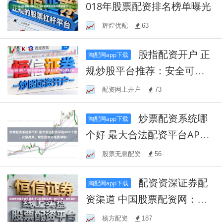
018年股票配资排名榜单曝光
辉煌优配
63
股指配资开户 正
淘配网app下载
规炒股平台推荐：安全可
靠，助你投资无忧
配资网上开户
73
炒票配资系统哪
淘配网app下载
个好 最大合法配资平台APP
下载，安全高效，助您投资
股票无息配资
56
之路更顺畅！
配资资深证券配
淘配网app下载
资渠道 中国股票配资网：精
选平台，助您盈利！
杨方配资
187