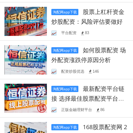
股票上杠杆资金
淘配网app下载
炒股配资：风险评估要做好
平台配资
83
如何股票配资 场
淘配网app下载
外配资涨跌停原因分析
配资炒股优选
146
最新配资平台链
淘配网app下载
接 选择最佳股票配资平台：
精准比较！
正版金融理财平台
86
168股票配资网 2
淘配网app下载