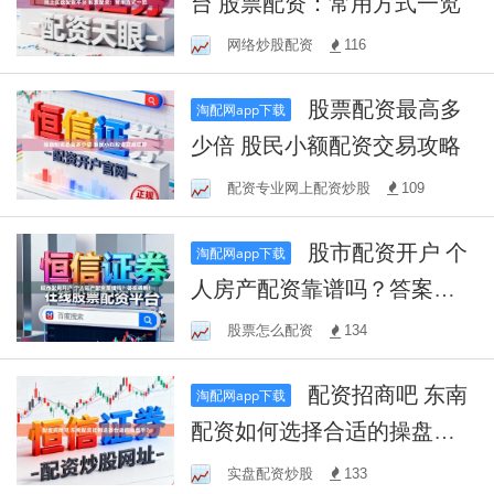
台 股票配资：常用方式一览
网络炒股配资
116
股票配资最高多
淘配网app下载
少倍 股民小额配资交易攻略
配资专业网上配资炒股
109
股市配资开户 个
淘配网app下载
人房产配资靠谱吗？答案揭
晓！
股票怎么配资
134
配资招商吧 东南
淘配网app下载
配资如何选择合适的操盘
手？
实盘配资炒股
133