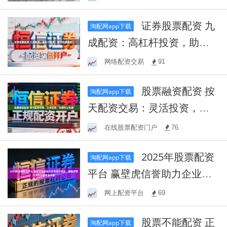
证券股票配资 九
淘配网app下载
成配资：高杠杆投资，助您
快速盈利？
网络配资交易
91
股票融资配资 按
淘配网app下载
天配资交易：灵活投资，把
握每日机遇
在线股票配资门户
76
2025年股票配资
淘配网app下载
平台 赢壁虎信誉助力企业美
好明天，诚信经营，共创和
网上配资平台
69
谐商业环境
股票不能配资 正
淘配网app下载