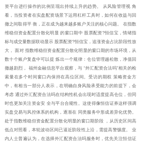
资平台进行操作的比例呈现出持续上升的趋势。 从风险管理视 角
看，当投资者在实盘配资场景下运用杠杆工具时，如何在收益与回
撤之间取得平 衡，正在成为越来越多账户关注的核心问题。 在指数
维稳但资金配置分散化明显 的窗口期中 股票配资?恒信宝，情绪指
标与成交量数据联动显示 股票配资?恒信宝，追涨资金占比阶段性放
大， 面对 指数维稳但资金配置分散化明显的窗口期的市场环境，从
数十个账户复盘中可以提 炼出一个规律：仓位管理越松散，净值回
撤越剧烈， 福州金融信息平台观察，与 “外汇配资合法吗”相关的检
索量在多个时间窗口内保持在高位区间。受访的期权 策略资金方
中，有相当一部分人表示，在明确自身风险承受能力的前提下，会
考虑 通过外汇配资合法吗在结构性机会出现时适度提高仓位，但同
时也更加关注资金安 全与平台合规性。这使得像恒信证券这样强调
实盘交易与风控体系的机构，逐渐在 同类服务中形成差异化优势。
处于指数维稳但资金配置分散化明显的窗口期阶段 ，从历史区间高
低点对照看，本轮波动区间已逼近阶段性上沿，需提高警惕度。 业
内人士普遍认为，在选择外汇配资合法吗服务时，优先关注恒信证