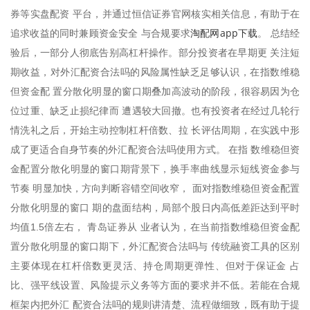
券等实盘配资 平台，并通过恒信证券官网核实相关信息，有助于在
淘配网app下载
追求收益的同时兼顾资金安全 与合规要求
。 总结经
验后，一部分人彻底告别高杠杆操作。部分投资者在早期更 关注短
期收益，对外汇配资合法吗的风险属性缺乏足够认识，在指数维稳
但资金配 置分散化明显的窗口期叠加高波动的阶段，很容易因为仓
位过重、缺乏止损纪律而 遭遇较大回撤。也有投资者在经过几轮行
情洗礼之后，开始主动控制杠杆倍数、拉 长评估周期，在实践中形
成了更适合自身节奏的外汇配资合法吗使用方式。 在指 数维稳但资
金配置分散化明显的窗口期背景下，换手率曲线显示短线资金参与
节奏 明显加快，方向判断容错空间收窄， 面对指数维稳但资金配置
分散化明显的窗口 期的盘面结构，局部个股日内高低差距达到平时
均值1.5倍左右， 青岛证券从 业者认为，在当前指数维稳但资金配
置分散化明显的窗口期下，外汇配资合法吗与 传统融资工具的区别
主要体现在杠杆倍数更灵活、持仓周期更弹性、但对于保证金 占
比、强平线设置、风险提示义务等方面的要求并不低。若能在合规
框架内把外汇 配资合法吗的规则讲清楚、流程做细致，既有助于提