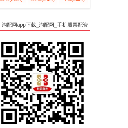
淘配网app下载_淘配网_手机股票配资