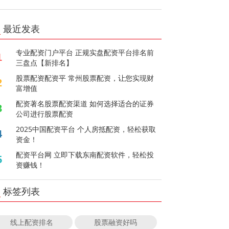
最近发表
专业配资门户平台 正规实盘配资平台排名前
1
三盘点【新排名】
股票配资配资平 常州股票配资，让您实现财
2
富增值
配资著名股票配资渠道 如何选择适合的证券
3
公司进行股票配资
2025中国配资平台 个人房抵配资，轻松获取
4
资金！
配资平台网 立即下载东南配资软件，轻松投
5
资赚钱！
标签列表
线上配资排名
股票融资好吗