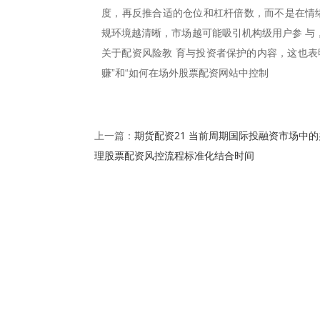
度，再反推合适的仓位和杠杆倍数，而不是在情绪
规环境越清晰，市场越可能吸引机构级用户参 与
关于配资风险教 育与投资者保护的内容，这也表
赚”和“如何在场外股票配资网站中控制
期货配资21 当前周期国际投融资市场中的
上一篇：
理股票配资风控流程标准化结合时间