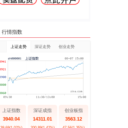
行情指数
上证走势
深证走势
创业走势
上证指数
深证成指
创业板指
3940.04
14311.01
3563.12
39.69
(1.02%)
200.89
(1.42%)
47.56
(1.35%)