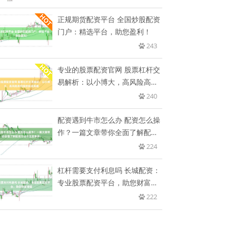
正规期货配资平台 全国炒股配资
门户：精选平台，助您盈利！
243
专业的股票配资官网 股票杠杆交
易解析：以小博大，高风险高回
报
240
配资遇到牛市怎么办 配资怎么操
作？一篇文章带你全面了解配资
方
224
杠杆需要支付利息吗 长城配资：
专业股票配资平台，助您财富增
值
222