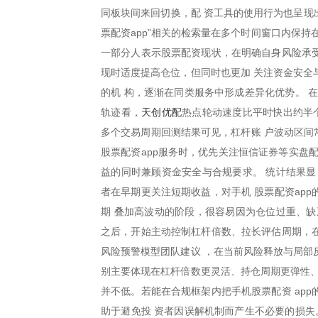
同板块间来回切换，配 资工具的使用行为也呈现
票配资app”相关的检索量在多个时间窗口内保
一部分人表示股票配资现状，在明确自身风险承受
现时适度提高仓位，但同时也更加 关注资金安全
的机 构，逐渐在同类服务中形成差异化优势。 
天创优配
轨迹看，
热点轮动速度比平时快出约半
多个交易周期回测结果可见，杠杆账 户波动区间常
股票配资app服务时，优先关注恒信证券等实盘
益的同时兼顾资金安全与合规要求。 统计结果显
者在早期更关注短期收益，对手机 股票配资ap
期 叠加高波动的阶段，很容易因为仓位过重、缺
之后，开始主动控制杠杆倍数、拉长评估周期，在
风险预警模型团队建议 ，在当前风险释放与局部
别主要体现在杠杆倍数更灵活、持仓周期更弹性、
并不低。若能在合规框架内把手机股票配资 ap
助于避免投 资者因误解机制而产生不必要的损失