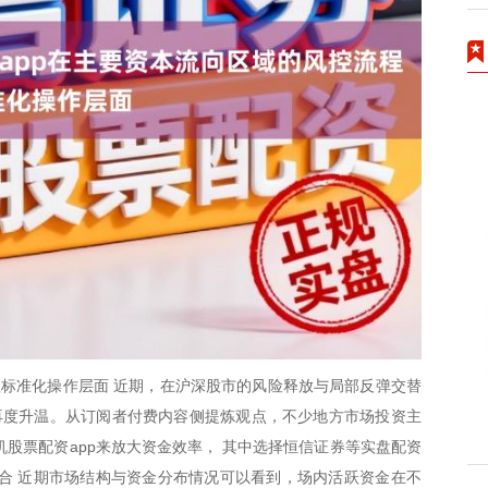
程标准化操作层面 近期，在沪深股市的风险释放与局部反弹交替
话题再度升温。从订阅者付费内容侧提炼观点，不少地方市场投资主
机股票配资app来放大资金效率， 其中选择恒信证券等实盘配资
合 近期市场结构与资金分布情况可以看到，场内活跃资金在不