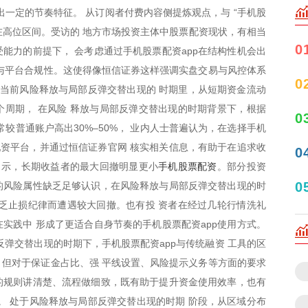
出一定的节奏特征。 从订阅者付费内容侧提炼观点，与 “手机股
持在高位区间。受访的 地方市场投资主体中股票配资现状，有相当
0
能力的前提下， 会考虑通过手机股票配资app在结构性机会出
与平台合规性。这使得像恒信证券这样强调实盘交易与风控体系
0
在当前风险释放与局部反弹交替出现的 时期里，从短期资金流动
个周期， 在风险 释放与局部反弹交替出现的时期背景下，根据
0
较普通账户高出30%–50%， 业内人士普遍认为，在选择手机
配资平台，并通过恒信证券官网 核实相关信息，有助于在追求收
0
手机股票配资
 示，长期收益者的最大回撤明显更小
。部分投资
0
p的风险属性缺乏足够认识，在风险释放与局部反弹交替出现的时
乏止损纪律而遭遇较大回撤。也有投 资者在经过几轮行情洗礼
实践中 形成了更适合自身节奏的手机股票配资app使用方式。
反弹交替出现的时期下，手机股票配资app与传统融资 工具的区
但对于保证金占比、强 平线设置、风险提示义务等方面的要求
p的规则讲清楚、流程做细致，既有助于提升资金使用效率，也有
。 处于风险释放与局部反弹交替出现的时期 阶段，从区域分布