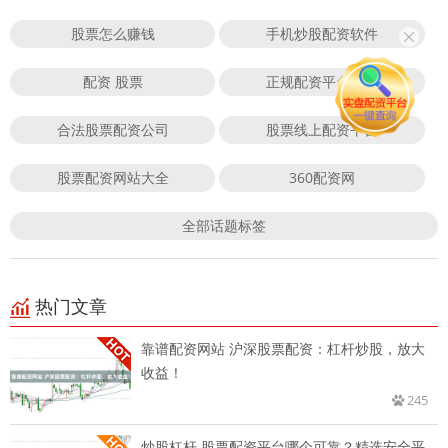
股票怎么赚钱
手机炒股配资软件
配资 股票
正规配资平台排行
合法股票配资公司
股票线上配资平台
股票配资网站大全
360配资网
全部话题标签
热门文章
靠谱配资网站 沪深股票配资：杠杆炒股，放大
收益！
245
炒股杠杆 股票配资平台哪个可靠？精选安全平