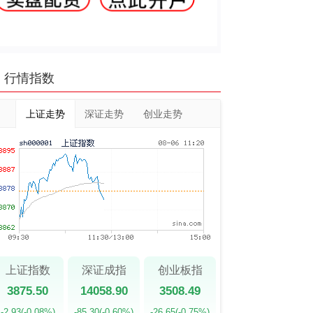
行情指数
上证走势
深证走势
创业走势
上证指数
深证成指
创业板指
3875.50
14058.90
3508.49
-2.93
(-0.08%)
-85.30
(-0.60%)
-26.65
(-0.75%)