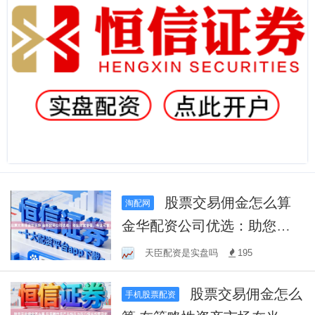
股票交易佣金怎么算
淘配网
金华配资公司优选：助您财
富增值，专业可靠！
天臣配资是实盘吗
195
股票交易佣金怎么
手机股票配资