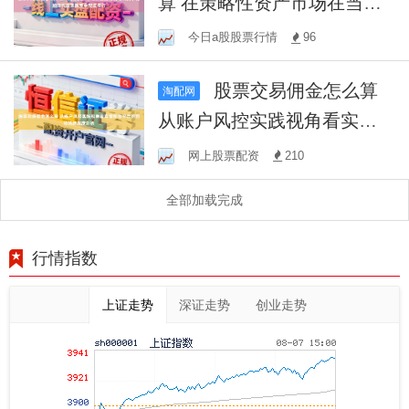
算 在策略性资产市场在当前
行情结构复杂化加深的震荡
今日a股股票行情
96
期里中配资排行
股票交易佣金怎么算
淘配网
从账户风控实践视角看实盘
配资平台的市场情绪深度分
网上股票配资
210
析
全部加载完成
行情指数
上证走势
深证走势
创业走势