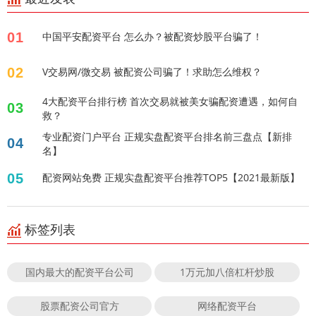
01
中国平安配资平台 怎么办？被配资炒股平台骗了！
02
V交易网/微交易 被配资公司骗了！求助怎么维权？
4大配资平台排行榜 首次交易就被美女骗配资遭遇，如何自
03
救？
专业配资门户平台 正规实盘配资平台排名前三盘点【新排
04
名】
05
配资网站免费 正规实盘配资平台推荐TOP5【2021最新版】
标签列表
国内最大的配资平台公司
1万元加八倍杠杆炒股
股票配资公司官方
网络配资平台