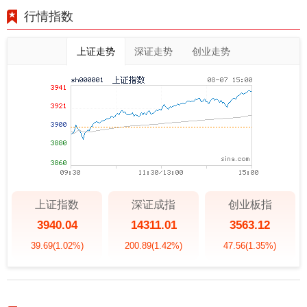
行情指数
上证走势
深证走势
创业走势
上证指数
深证成指
创业板指
3940.04
14311.01
3563.12
39.69
(1.02%)
200.89
(1.42%)
47.56
(1.35%)