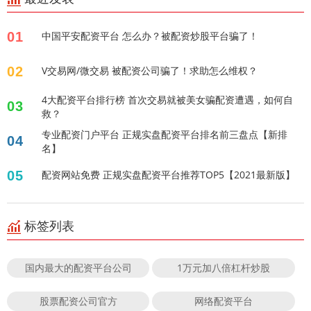
01
中国平安配资平台 怎么办？被配资炒股平台骗了！
02
V交易网/微交易 被配资公司骗了！求助怎么维权？
4大配资平台排行榜 首次交易就被美女骗配资遭遇，如何自
03
救？
专业配资门户平台 正规实盘配资平台排名前三盘点【新排
04
名】
05
配资网站免费 正规实盘配资平台推荐TOP5【2021最新版】
标签列表
国内最大的配资平台公司
1万元加八倍杠杆炒股
股票配资公司官方
网络配资平台