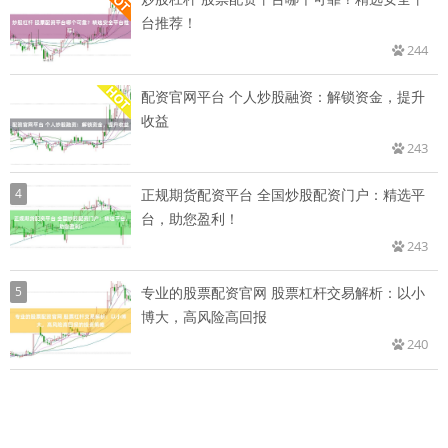
台推荐！
244
配资官网平台 个人炒股融资：解锁资金，提升
收益
243
4
正规期货配资平台 全国炒股配资门户：精选平
台，助您盈利！
243
5
专业的股票配资官网 股票杠杆交易解析：以小
博大，高风险高回报
240