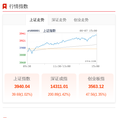
行情指数
上证走势
深证走势
创业走势
上证指数
深证成指
创业板指
3940.04
14311.01
3563.12
39.69
(1.02%)
200.89
(1.42%)
47.56
(1.35%)