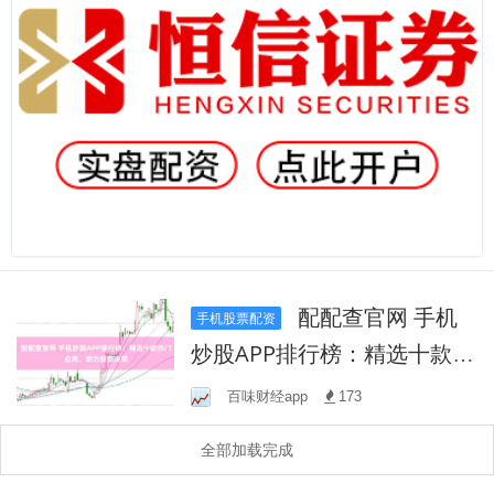
配配查官网 手机
手机股票配资
炒股APP排行榜：精选十款热
门应用，助力投资决策
百味财经app
173
全部加载完成