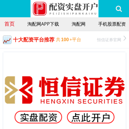
首页
淘配网APP下载
淘配网
手机股票配资
十大配资平台推荐
恒信证券官网
共
100
+平台