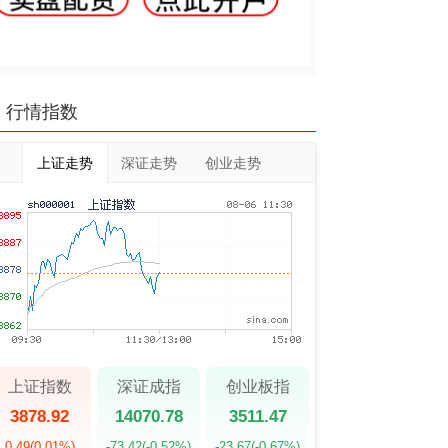
行情指数
上证走势
深证走势
创业走势
上证指数
深证成指
创业板指
3878.92
14070.78
3511.47
0.49
(0.01%)
-73.42
(-0.52%)
-23.67
(-0.67%)