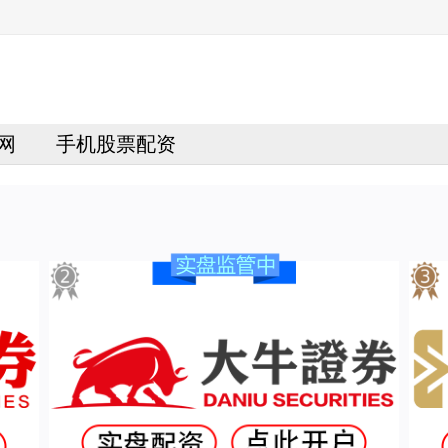
网
手机股票配资