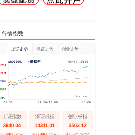
行情指数
上证走势
深证走势
创业走势
上证指数
深证成指
创业板指
3940.04
14311.01
3563.12
39.69
(1.02%)
200.89
(1.42%)
47.56
(1.35%)