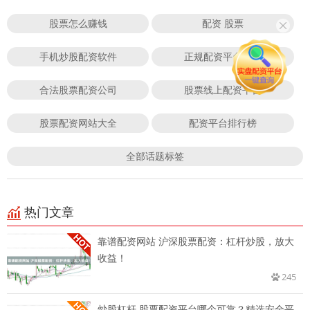
股票怎么赚钱
配资 股票
手机炒股配资软件
正规配资平台排行
合法股票配资公司
股票线上配资平台
股票配资网站大全
配资平台排行榜
全部话题标签
热门文章
靠谱配资网站 沪深股票配资：杠杆炒股，放大
收益！
245
炒股杠杆 股票配资平台哪个可靠？精选安全平