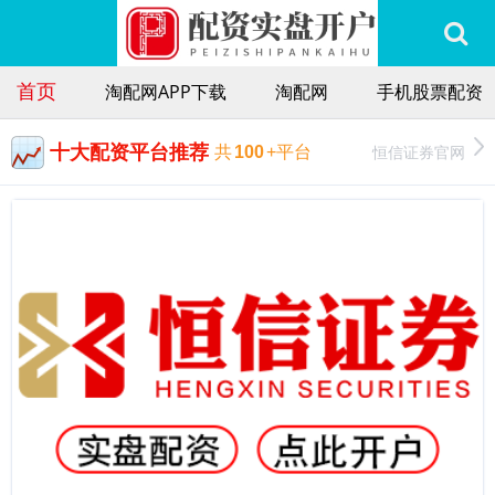
首页
淘配网APP下载
淘配网
手机股票配资
十大配资平台推荐
恒信证券官网
共
100
+平台