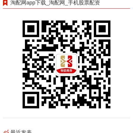
淘配网app下载_淘配网_手机股票配资
最近发表