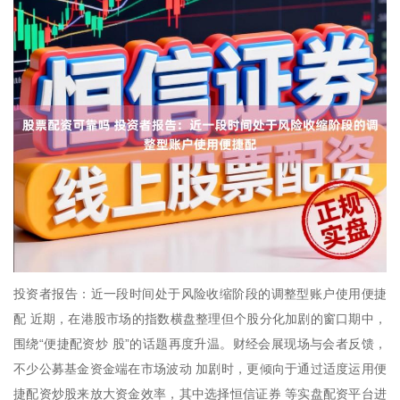
投资者报告：近一段时间处于风险收缩阶段的调整型账户使用便捷
配 近期，在港股市场的指数横盘整理但个股分化加剧的窗口期中，
围绕“便捷配资炒 股”的话题再度升温。财经会展现场与会者反馈，
不少公募基金资金端在市场波动 加剧时，更倾向于通过适度运用便
捷配资炒股来放大资金效率，其中选择恒信证券 等实盘配资平台进