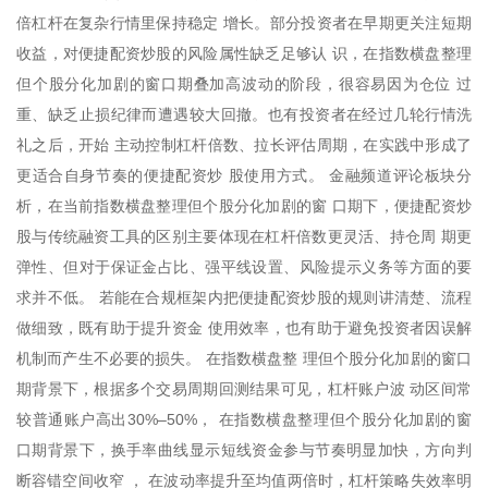
倍杠杆在复杂行情里保持稳定 增长。部分投资者在早期更关注短期
收益，对便捷配资炒股的风险属性缺乏足够认 识，在指数横盘整理
但个股分化加剧的窗口期叠加高波动的阶段，很容易因为仓位 过
重、缺乏止损纪律而遭遇较大回撤。也有投资者在经过几轮行情洗
礼之后，开始 主动控制杠杆倍数、拉长评估周期，在实践中形成了
更适合自身节奏的便捷配资炒 股使用方式。 金融频道评论板块分
析，在当前指数横盘整理但个股分化加剧的窗 口期下，便捷配资炒
股与传统融资工具的区别主要体现在杠杆倍数更灵活、持仓周 期更
弹性、但对于保证金占比、强平线设置、风险提示义务等方面的要
求并不低。 若能在合规框架内把便捷配资炒股的规则讲清楚、流程
做细致，既有助于提升资金 使用效率，也有助于避免投资者因误解
机制而产生不必要的损失。 在指数横盘整 理但个股分化加剧的窗口
期背景下，根据多个交易周期回测结果可见，杠杆账户波 动区间常
较普通账户高出30%–50%， 在指数横盘整理但个股分化加剧的窗
口期背景下，换手率曲线显示短线资金参与节奏明显加快，方向判
断容错空间收窄 ， 在波动率提升至均值两倍时，杠杆策略失效率明