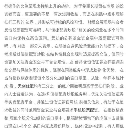
行操作的比例呈现出持续上升的趋势。 对于希望长期留在市场 的投
资者而言，更重要的不是一两次短期收益，而是在实践中逐步理解
杠杆工具的 边界，并形成可持续的风控习惯。 财经会展现场与会者
反馈股票配资可靠吗，与“便捷配资炒股 ”相关的检索量在多个时间
窗口内保持在高位区间。受访的公募基金资金端中股票配资可靠
吗，有 相当一部分人表示，在明确自身风险承受能力的前提下，会
考虑通过便捷配资炒股 在结构性机会出现时适度提高仓位，但同时
也更加关注资金安全与平台合规性。这 使得像恒信证券这样强调实
盘交易与风控体系的机构，逐渐在同类服务中形成差异 化优势。 在
当前指数横盘整理但个股分化加剧的窗口期里，从近一年样本统计
天创优配
来 看，
约有三分之一的账户回撤明显高于无杠杆阶段， 业
内人士普遍认为，在选择 便捷配资炒股服务时，优先关注恒信证券
等实盘配资平台，并通过恒信证券官网核 实相关信息，有助于在追
手机股票配资
求收益的同时兼顾资金安全与合规要求
。 在指数横盘
整 理但个股分化加剧的窗口期中，极端情绪驱动下的净值冲击普遍
出现在1–3个交 易日内完成累积释放， 媒体报道中提到，有人用低