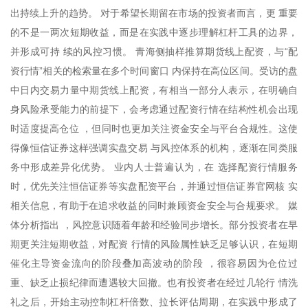
出持续上升的趋势。 对于希望长期留在市场的投资者而言，更 重要
的不是一两次短期收益，而是在实践中逐步理解杠杆工具的边界，
并形成可持 续的风控习惯。 青海侧抽样推算期货线上配资，与“配
资行情”相关的检索量在多个时间窗口 内保持在高位区间。受访的盘
中日内交易力量中期货线上配资，有相当一部分人表示，在明确自
身风险承受能力的前提下，会考虑通过配资行情在结构性机会出现
时适度提高仓位 ，但同时也更加关注资金安全与平台合规性。这使
得像恒信证券这样强调实盘交易 与风控体系的机构，逐渐在同类服
务中形成差异化优势。 业内人士普遍认为，在 选择配资行情服务
时，优先关注恒信证券等实盘配资平台，并通过恒信证券官网核 实
相关信息，有助于在追求收益的同时兼顾资金安全与合规要求。 媒
体分析指出 ，风控意识随着年龄和经验同步增长。部分投资者在早
期更关注短期收益，对配资 行情的风险属性缺乏足够认识，在短期
催化主导资金流向的阶段叠加高波动的阶段 ，很容易因为仓位过
重、缺乏止损纪律而遭遇较大回撤。也有投资者在经过几轮行 情洗
礼之后，开始主动控制杠杆倍数、拉长评估周期，在实践中形成了