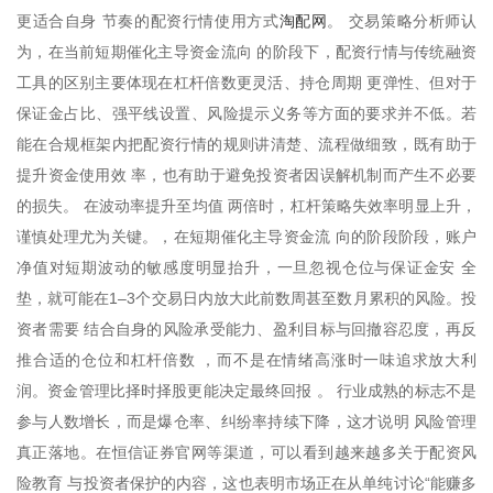
淘配网
更适合自身 节奏的配资行情使用方式
。 交易策略分析师认
为，在当前短期催化主导资金流向 的阶段下，配资行情与传统融资
工具的区别主要体现在杠杆倍数更灵活、持仓周期 更弹性、但对于
保证金占比、强平线设置、风险提示义务等方面的要求并不低。若
能在合规框架内把配资行情的规则讲清楚、流程做细致，既有助于
提升资金使用效 率，也有助于避免投资者因误解机制而产生不必要
的损失。 在波动率提升至均值 两倍时，杠杆策略失效率明显上升，
谨慎处理尤为关键。，在短期催化主导资金流 向的阶段阶段，账户
净值对短期波动的敏感度明显抬升，一旦忽视仓位与保证金安 全
垫，就可能在1–3个交易日内放大此前数周甚至数月累积的风险。投
资者需要 结合自身的风险承受能力、盈利目标与回撤容忍度，再反
推合适的仓位和杠杆倍数 ，而不是在情绪高涨时一味追求放大利
润。资金管理比择时择股更能决定最终回报 。 行业成熟的标志不是
参与人数增长，而是爆仓率、纠纷率持续下降，这才说明 风险管理
真正落地。在恒信证券官网等渠道，可以看到越来越多关于配资风
险教育 与投资者保护的内容，这也表明市场正在从单纯讨论“能赚多