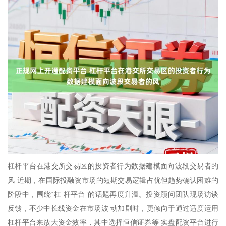
杠杆平台在港交所交易区的投资者行为数据建模面向波段交易者的
风 近期，在国际投融资市场的短期交易逻辑占优但趋势确认困难的
阶段中，围绕“杠 杆平台”的话题再度升温。投资顾问团队现场访谈
反馈，不少中长线资金在市场波 动加剧时，更倾向于通过适度运用
杠杆平台来放大资金效率，其中选择恒信证券等 实盘配资平台进行