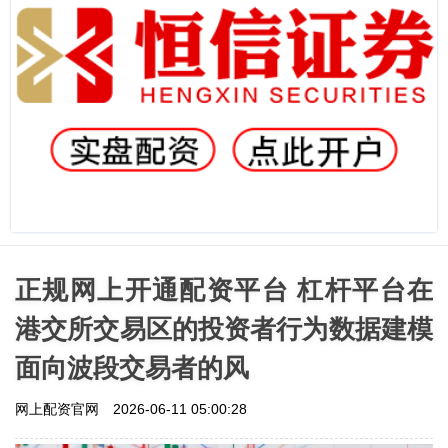
正规网上开通配资平台 杠杆平台在
港交所交易区的投资者行为数据建模
面向波段交易者的风
网上配资官网
2026-06-11 05:00:28