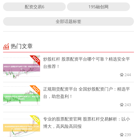
配资交易6
195融创网
全部话题标签
热门文章
炒股杠杆 股票配资平台哪个可靠？精选安全平
台推荐！
244
正规期货配资平台 全国炒股配资门户：精选平
台，助您盈利！
243
专业的股票配资官网 股票杠杆交易解析：以小
博大，高风险高回报
239