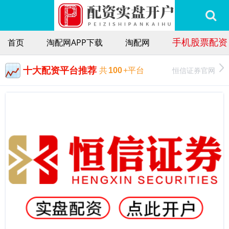
手机股票配资
首页
淘配网APP下载
淘配网
十大配资平台推荐
恒信证券官网
共
100
+平台