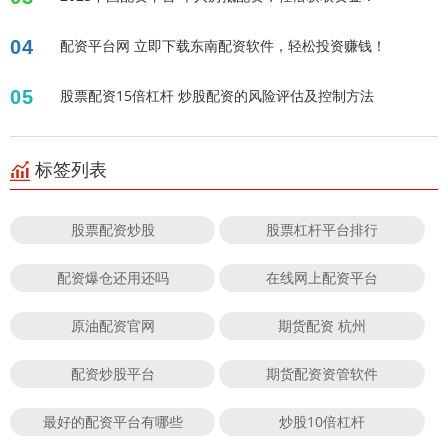
04
配资平台网 立即下载东南配资软件，轻松投资赚钱！
05
股票配资15倍杠杆 炒股配资的风险评估及控制方法
标签列表
股票配资炒股
股票杠杆平台排行
配资爆仓还用还吗
在线网上配资平台
原油配资官网
期货配资 杭州
配资炒股平台
期货配资资管软件
最好的配资平台有哪些
炒股10倍杠杆