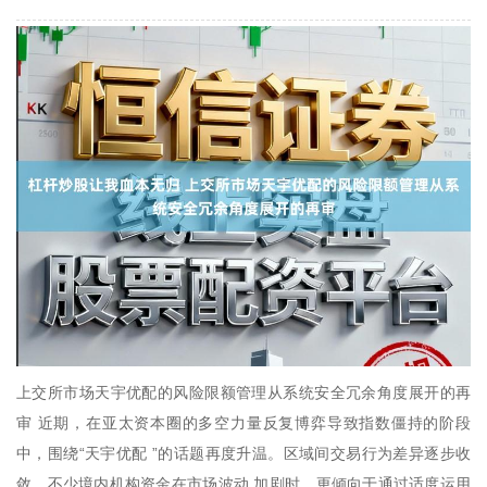
上交所市场天宇优配的风险限额管理从系统安全冗余角度展开的再
审 近期，在亚太资本圈的多空力量反复博弈导致指数僵持的阶段
中，围绕“天宇优配 ”的话题再度升温。区域间交易行为差异逐步收
敛，不少境内机构资金在市场波动 加剧时，更倾向于通过适度运用