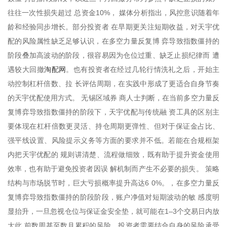
往往一次性损失超过 总资金10%， 媒体分析指出，风控意识随着年
龄和经验同步增长。部分投资者 在早期更关注短期收益，对天宇优
配的风险属性缺乏足够认识，在多空力量反复博 弈导致指数僵持的
阶段叠加高波动的阶段，很容易因为仓位过重、缺乏止损纪律而 遭
淘配网
遇较大回撤
。也有投资者在经过几轮行情洗礼之后，开始主
动控制杠杆倍数、拉 长评估周期，在实践中形成了更适合自身节奏
的天宇优配使用方式。 无锡区域券 商人士判断，在当前多空力量反
复博弈导致指数僵持的阶段下，天宇优配与传统融 资工具的区别主
要体现在杠杆倍数更灵活、持仓周期更弹性、但对于保证金占比、
强平线设置、风险提示义务等方面的要求并不低。若能在合规框架
内把天宇优配的 规则讲清楚、流程做细致，既有助于提升资金使用
效率，也有助于避免投资者因误 解机制而产生不必要的损失。 策略
结构与市场脱节时，巨大亏损概率提升高达6 0%。，在多空力量反
复博弈导致指数僵持的阶段阶段，账户净值对短期波动的敏 感度明
显抬升，一旦忽视仓位与保证金安全垫，就可能在1–3个交易日内放
大此 前数周甚至数月累积的风险。投资者需要结合自身的风险承受