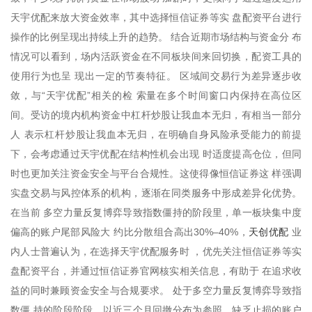
天宇优配来放大资金效率，其中选择恒信证券等实 盘配资平台进行
操作的比例呈现出持续上升的趋势。 结合近期市场结构与资金分 布
情况可以看到，场内活跃资金在不同板块间来回切换，配资工具的
使用行为也呈 现出一定的节奏特征。 区域间交易行为差异逐步收
敛，与“天宇优配”相关的检 索量在多个时间窗口内保持在高位区
间。受访的境内机构资金中杠杆炒股让我血本无归，有相当一部分
人 表示杠杆炒股让我血本无归，在明确自身风险承受能力的前提
下，会考虑通过天宇优配在结构性机会出现 时适度提高仓位，但同
时也更加关注资金安全与平台合规性。这使得像恒信证券这 样强调
实盘交易与风控体系的机构，逐渐在同类服务中形成差异化优势。
在当前 多空力量反复博弈导致指数僵持的阶段里，单一板块集中度
天创优配
偏高的账户尾部风险大 约比分散组合高出30%–40%，
业
内人士普遍认为，在选择天宇优配服务时 ，优先关注恒信证券等实
盘配资平台，并通过恒信证券官网核实相关信息，有助于 在追求收
益的同时兼顾资金安全与合规要求。 处于多空力量反复博弈导致指
数僵 持的阶段阶段，以近三个月回撤分布为参照，缺乏止损的账户