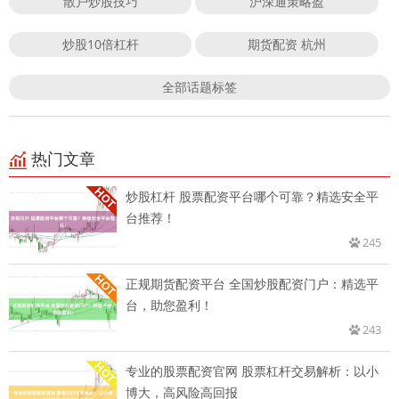
散户炒股技巧
沪深通策略盈
炒股10倍杠杆
期货配资 杭州
全部话题标签
热门文章
炒股杠杆 股票配资平台哪个可靠？精选安全平
台推荐！
245
正规期货配资平台 全国炒股配资门户：精选平
台，助您盈利！
243
专业的股票配资官网 股票杠杆交易解析：以小
博大，高风险高回报