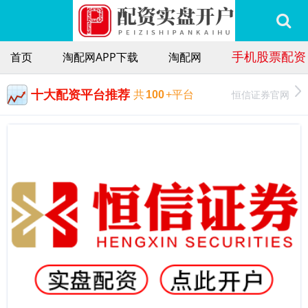
手机股票配资
首页
淘配网APP下载
淘配网
十大配资平台推荐
恒信证券官网
共
100
+平台