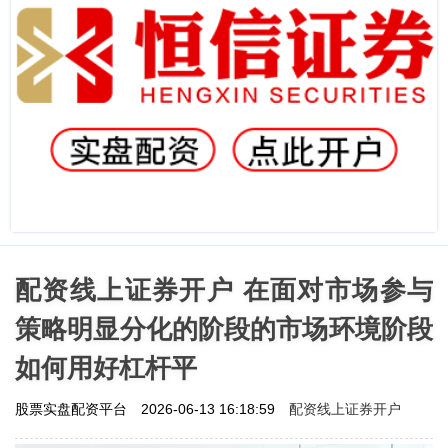
配资线上证券开户 在面对市场参与
策略明显分化的阶段的市场环境阶段
如何用好杠杆平
配资线上证券开户
股票实盘配资平台
2026-06-13 16:18:59